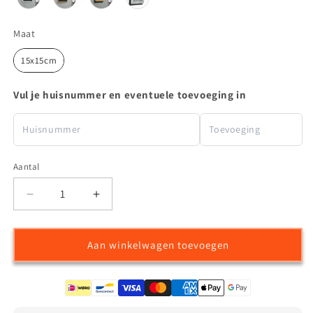
Maat
Maat
15x15cm
Vul je huisnummer en eventuele toevoeging in
Aantal
Aantal
Aantal
verlagen
verhogen
voor
voor
Aan winkelwagen toevoegen
Acryl
Acryl
Uniek
Uniek
Huisnummerbordje
Huisnummerbordje