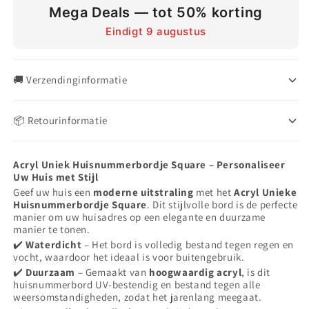
Square
Square
Mega Deals — tot 50% korting
Eindigt 9 augustus
🚚 Verzendinginformatie
Al onze bestellingen bezorgen wij GRATIS bij je thuis! Je kunt
📦 Retourinformatie
je bestelling volgen via onze Track en Trace pagina. Zo weet
je precies wanneer je je bestelling kunt verwachten.
Wil je een product ruilen of retourneren? Geen probleem.
Retourneren kan tot 14 dagen na het ontvangen van uw
Acryl Uniek Huisnummerbordje Square – Personaliseer
Uw Huis met Stijl
bestelling.
Geef uw huis een
moderne uitstraling
met het
Acryl Unieke
Huisnummerbordje Square
. Dit stijlvolle bord is de perfecte
manier om uw huisadres op een elegante en duurzame
manier te tonen.
✔️
Waterdicht
– Het bord is volledig bestand tegen regen en
vocht, waardoor het ideaal is voor buitengebruik.
✔️
Duurzaam
– Gemaakt van
hoogwaardig acryl
, is dit
huisnummerbord UV-bestendig en bestand tegen alle
weersomstandigheden, zodat het jarenlang meegaat.