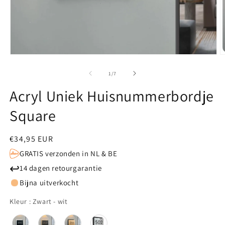
Media
M
1
2
van
1
/
7
openen
o
Acryl Uniek Huisnummerbordje
in
i
modaal
m
Square
Normale
€34,95 EUR
prijs
GRATIS verzonden in NL & BE
↩
14 dagen retourgarantie
Bijna uitverkocht
Kleur
Kleur
:
Zwart - wit