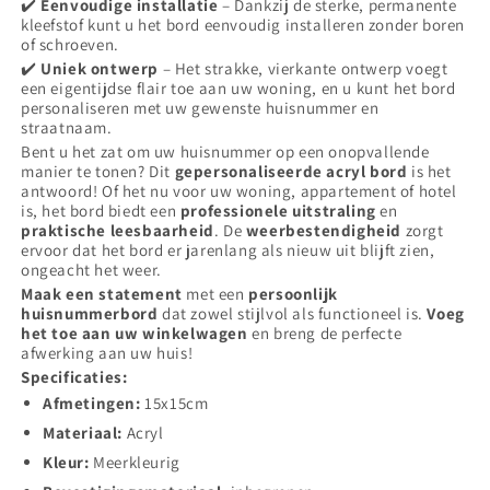
✔️
Eenvoudige installatie
– Dankzij de sterke, permanente
kleefstof kunt u het bord eenvoudig installeren zonder boren
of schroeven.
✔️
Uniek ontwerp
– Het strakke, vierkante ontwerp voegt
een eigentijdse flair toe aan uw woning, en u kunt het bord
personaliseren met uw gewenste huisnummer en
straatnaam.
Bent u het zat om uw huisnummer op een onopvallende
manier te tonen? Dit
gepersonaliseerde acryl bord
is het
antwoord! Of het nu voor uw woning, appartement of hotel
is, het bord biedt een
professionele uitstraling
en
praktische leesbaarheid
. De
weerbestendigheid
zorgt
ervoor dat het bord er jarenlang als nieuw uit blijft zien,
ongeacht het weer.
Maak een statement
met een
persoonlijk
huisnummerbord
dat zowel stijlvol als functioneel is.
Voeg
het toe aan uw winkelwagen
en breng de perfecte
afwerking aan uw huis!
Specificaties:
Afmetingen:
15x15cm
Materiaal:
Acryl
Kleur:
Meerkleurig